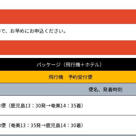
ので、お早めにお申込ください。
パッケージ（飛行機＋ホテル）
飛行機 予約受付便
便名、発着時刻
733便（鹿児島13：30発→奄美14：35着）
728便（奄美13：35発→鹿児島14：30着）