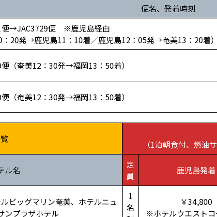
便名、発着時刻
51便→JAC3729便 ※鹿児島経由
0：20発→鹿児島11：10着／鹿児島12：05発→奄美13：20着
80便（奄美12：30発→福岡13：50着）
80便（奄美12：30発→福岡13：50着）
一覧
（1泊朝食付、燃油
定
テル名
鹿児島発着
員
1
テルビッグマリン奄美、ホテルニュ
￥34,800
名
サンプラザホテル
※ホテルウエストコ