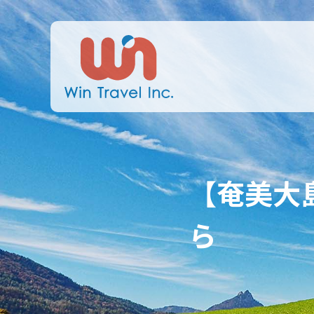
【奄美大
ら