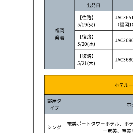
出発日
【往路】
JAC36
5/19(火)
（福岡1
福岡
【復路】
発着
JAC36
5/20(水)
【復路】
JAC36
5/21(木)
ホテル
部屋タ
ホ
イプ
奄美ポートタワーホテル、ホ
シング
ー奄美、奄美