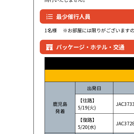
最少催行人員
1名様 ※お部屋には限りがございます
パッケージ・ホテル・交通
出発日
【往路】
鹿児島
JAC3
5/19(火)
発着
【復路】
JAC3
5/20(水)