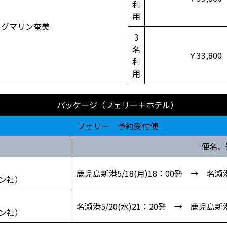
利
用
ッグマリン奄美
3
名
￥33,800
利
用
パッケージ（フェリー＋ホテル）
フェリー 予約受付便
便名、
鹿児島新港5/18(月)18：00発 → 名瀬港5
ン社）
名瀬港5/20(水)21：20発 → 鹿児島新港5
ン社）