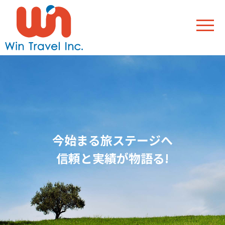
合宿、遠征、イベント受付中。数々の大
今始まる旅ステージへ
一歩先の世界へ
会でのバックアップ!
旅行・出張 全力でウィン!
信頼と実績が物語る!
ウィンの詳細な手配を今すぐに