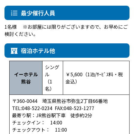
最少催行人員
1名様 ※お部屋には限りがございますので、お早めにご
検討ください。
宿泊ホテル他
シング
イーホテル
ル
￥5,600（1泊/ｻｰﾋﾞｽ料・税
熊谷
（1
金込）
名）
〒360-0044 埼玉県熊谷市弥生2丁目66番地
TEL:048-522-0234 FAX:048-523-1277
最寄り駅：JR熊谷駅下車 徒歩約2分
チェックイン： 14:00
チェックアウト： 11:00